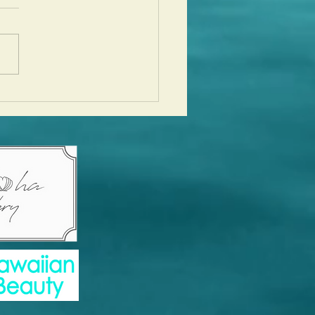
lo,Aloha Hawaiian
val