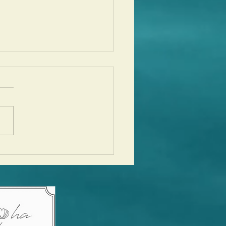
lo,Aloha Hawaiian
val