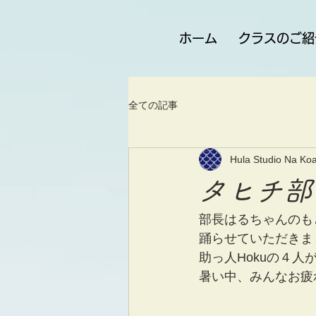
ホーム
クラスのご紹
全ての記事
Hula Studio Na Koa
タヒチ部
部長はるちゃんのもと、
踊らせていただきま
助っ人Hokuの４人
暑い中、みんなお疲