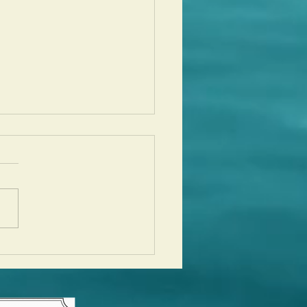
lo,Aloha Hawaiian
val